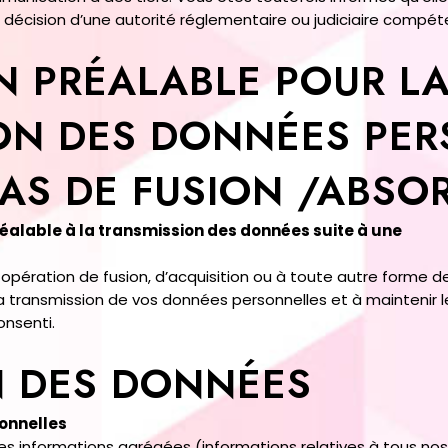
e décision d’une autorité réglementaire ou judiciaire compét
N PRÉALABLE POUR L
N DES DONNÉES PER
CAS DE FUSION /ABSO
éalable à la transmission des données suite à une
 opération de fusion, d’acquisition ou à toute autre forme 
 transmission de vos données personnelles et à maintenir le
nsenti.
N DES DONNÉES
onnelles
r les informations agrégées (informations relatives à tous no