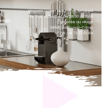
Magasin ouvert du lundi au vendredi
de 7h30 à 12h00 et de 13h30 à 17h30
ntact
2, montée du village
69580 Sathonay-Camp
Tél : 04 72 27 02 84