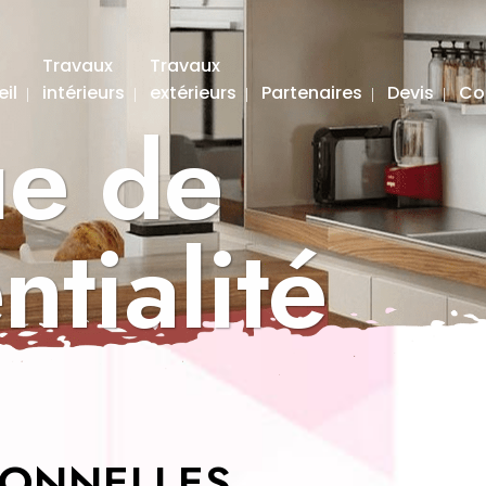
Travaux
Travaux
il
intérieurs
extérieurs
Partenaires
Devis
Co
ue de
ntialité
SONNELLES