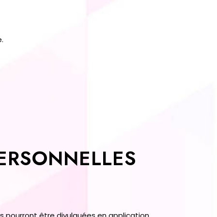
.
PERSONNELLES
s pourront être divulguées en application