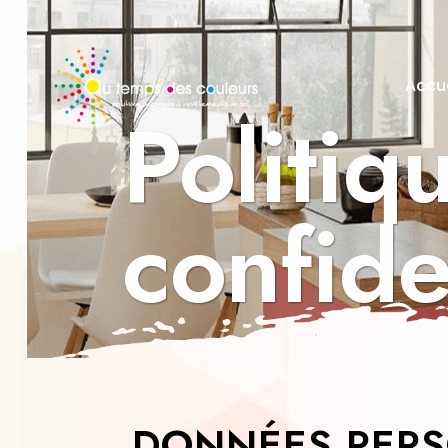
Accue
Politiq
confide
DONNÉES PER