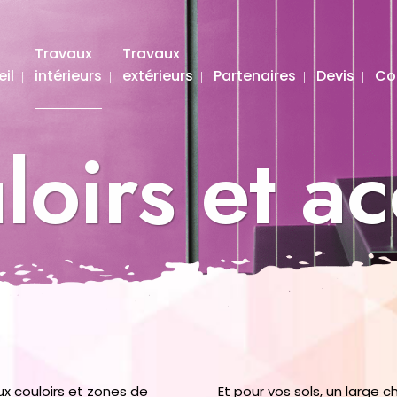
Travaux
Travaux
il
intérieurs
extérieurs
Partenaires
Devis
Co
loirs et a
x couloirs et zones de
Et pour vos sols, un large c