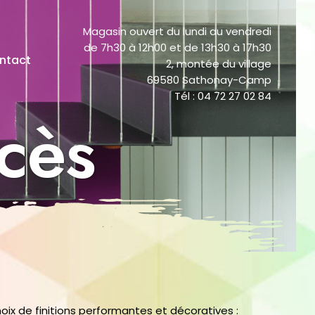
Magasin ouvert du lundi au vendredi
de 7h30 à 12h00 et de 13h30 à 17h30
ntact
2, montée du village
69580 Sathonay-Camp
Tél : 04 72 27 02 84
ccès
hoix de finitions performantes et décoratives :